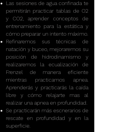
Las sesiones de agua confinada te
permitirán practicar tablas de O2
y CO2, aprender conceptos de
entrenamiento para la estática y
cómo preparar un intento máximo.
Refinaremos sus técnicas de
natación y buceo, mejoraremos su
posición de hidrodinamismo y
realizaremos la ecualización de
Frenzel de manera eficiente
mientras practicamos apnea.
Aprenderás y practicarás la caída
libre y cómo relajarte mas al
realizar una apnea en profundidad.
Se practicarán más escnerarios de
rescate en profundidad y en la
superficie.