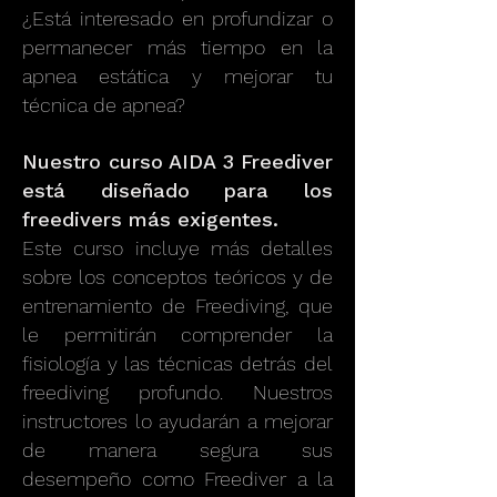
¿Está interesado en profundizar o
permanecer más tiempo en la
apnea estática y mejorar tu
técnica de apnea?
Nuestro curso AIDA 3 Freediver
está diseñado para los
freedivers más exigentes.
Este curso incluye más detalles
sobre los conceptos teóricos y de
entrenamiento de Freediving, que
le permitirán comprender la
fisiología y las técnicas detrás del
freediving profundo. Nuestros
instructores lo ayudarán a mejorar
de manera segura sus
desempeño como Freediver a la