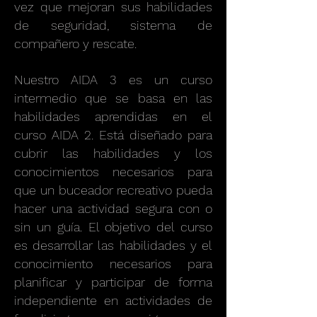
vez que mejoran sus habilidades
de seguridad, sistema de
compañero y rescate.
Nuestro AIDA 3 es un curso
intermedio que se basa en las
habilidades aprendidas en el
curso AIDA 2. Está diseñado para
cubrir las habilidades y los
conocimientos necesarios para
que un buceador recreativo pueda
hacer una actividad segura con o
sin un guía. El objetivo del curso
es desarrollar las habilidades y el
conocimiento necesarios para
planificar y participar de forma
independiente en actividades de