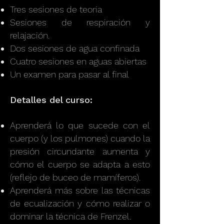
Tres sesiones de teoria
Sesiones de respiración y
relajación.
Dos sesiones de agua confinada
Cuatro sesiones en aguas abiertas
Un examen para pasar al final
Detalles del curso:
Aprenderá lo que sucede con el
cuerpo (y los pulmones) cuando la
presión circundante aumenta y
cómo el cuerpo se adapta a esto
(reflejo de buceo de mamíferos).
Aprenderá más sobre las técnicas
de ecualización y cómo realizar o
dominar la técnica de Frenzel.