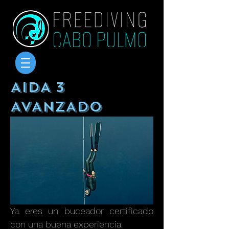
AIDA 3
AVANZADO
Ya eres un buceador certificado
con una buena experiencia.